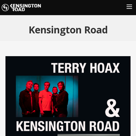
HOME
Kensington Road
NEWS
SHOWS
MUSIC
GALLERY
PRESS
SHOP
CONTACT