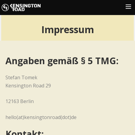
HOME
Impressum
NEWS
SHOWS
MUSIC
Angaben gemäß § 5 TMG:
GALLERY
Stefan Tomek
PRESS
Kensington Road 29
SHOP
CONTACT
12163 Berlin
hello(at)kensingtonroad(dot)de
Kontakt: